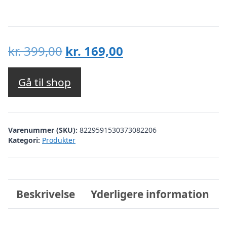
Den
Den
kr.
399,00
kr.
169,00
oprindelige
aktuelle
pris
pris
Gå til shop
var:
er:
kr. 399,00.
kr. 169,00.
Varenummer (SKU):
8229591530373082206
Kategori:
Produkter
Beskrivelse
Yderligere information