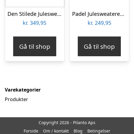
Den Stilede Julesweater – dame / kvinder.
Padel Julesweateren – dame / kvinder
kr.
349,95
kr.
249,95
Gå til shop
Gå til shop
Varekategorier
Produkter
Copyright 2026 - Pilanto Aps
Forside
Om / kontakt
Blog
Betingelser